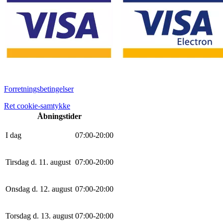
Forretningsbetingelser
Ret cookie-samtykke
Åbningstider
I dag
0
7
:
0
0
-
20
:
0
0
Tirsdag d. 11. august
0
7
:
0
0
-
20
:
0
0
Onsdag d. 12. august
0
7
:
0
0
-
20
:
0
0
Torsdag d. 13. august
0
7
:
0
0
-
20
:
0
0