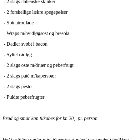
- 2 slags italienske skinker
- 2 forskellige lækre spegepølser
- Spinatroulade
- Wraps m/hvidløgsost og bresola
- Dadler svøbt i bacon
- Syltet rødløg
- 2 slags oste m/druer og peberfrugt
- 2 slags paté m/kapersbær
- 2 slags pesto
- Fuldte peberfrugter
Brød og smør kan tilkøbes for kr. 20,- pr. person
Ved bestilling under min. Kuverter, kontakt personalet i butikken