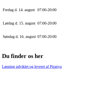
Fredag d. 14. august
0
7
:
0
0
-
20
:
0
0
Lørdag d. 15. august
0
7
:
0
0
-
20
:
0
0
Søndag d. 16. august
0
7
:
0
0
-
20
:
0
0
Du finder os her
Løsning udviklet og leveret af
Piranya