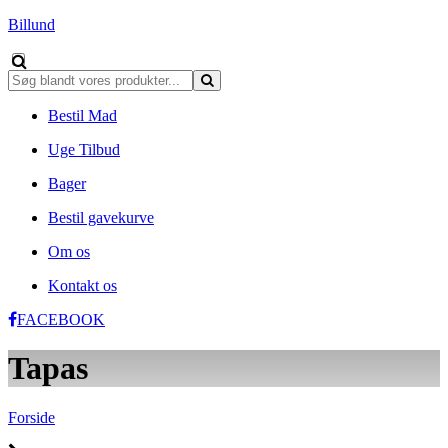
Billund
Bestil Mad
Uge Tilbud
Bager
Bestil gavekurve
Om os
Kontakt os
FACEBOOK
Tapas
Forside