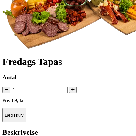
Fredags Tapas
Antal
Pris
189
,
-
kr.
Læg i kurv
Beskrivelse